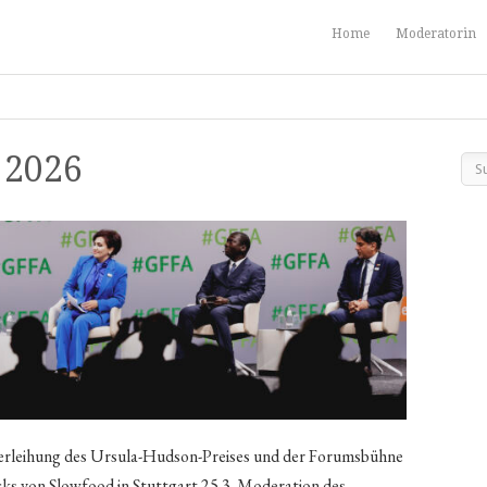
Home
Moderatorin
 2026
verleihung des Ursula-Hudson-Preises und der Forumsbühne
s von Slowfood in Stuttgart 25.3. Moderation des