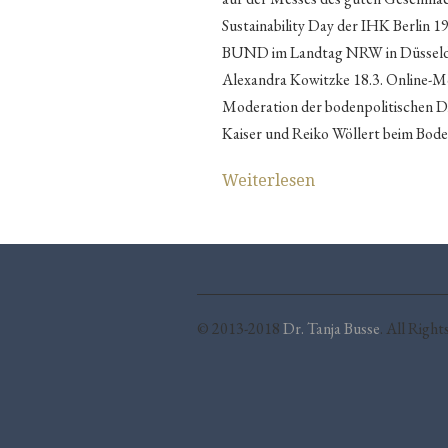
Sustainability Day der IHK Berlin 
BUND im Landtag NRW in Düsseld
Alexandra Kowitzke 18.3. Online-Mo
Moderation der bodenpolitischen D
Kaiser und Reiko Wöllert beim Bod
Weiterlesen
© 2013-2018
Dr. Tanja Busse
. All Right