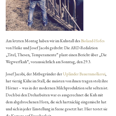
Am letzten Montag haben wir im Kuhstall des
Bioland-Hofes
von Heike und Josef Jacobi gedreht: Die ARD-Redaktion
„Titel, Thesen, Temperamente“ plant einen Bericht über „Die
Wegwerfkuh“, voraussichtlich am Sonntag, den 29.3.
Josef Jacobi, der Mitbegründer der
Upländer Bauernmolkerei
,
hat vierzig Kühe im Stall, die meisten von ihnen tragen stolz ihre
Hörner – was in der modernen Milchproduktion sehr selten ist.
Doch bei den Dreharbeiten war es ausgerechnet die Kuh mit
dem abgebrochenen Horn, die sich hartnäckig eingemischt hat
und sich in jeder Einstellung in Szene gesetzt hat. Hier testet sie
die Kamera auf Fressbarkeit.